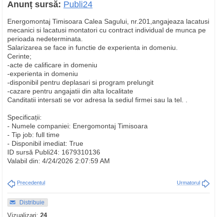
Anunț sursă:
Publi24
Energomontaj Timisoara Calea Sagului, nr.201,angajeaza lacatusi
mecanici si lacatusi montatori cu contract individual de munca pe
perioada nedeterminata.
Salarizarea se face in functie de experienta in domeniu.
Cerinte;
-acte de calificare in domeniu
-experienta in domeniu
-disponibil pentru deplasari si program prelungit
-cazare pentru angajatii din alta localitate
Canditatii intersati se vor adresa la sediul firmei sau la tel. .
Specificații:
- Numele companiei: Energomontaj Timisoara
- Tip job: full time
- Disponibil imediat: True
ID sursă Publi24: 1679310136
Valabil din: 4/24/2026 2:07:59 AM
Precedentul
Urmatorul
Distribuie
Vizualizari:
24