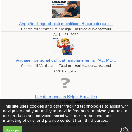
Angajăm Frigotehnisti necalificati București (cu d...
Constructii / Arhitectura /Design
Verifica cu vanzatorul
Aprilie 23, 2026
Angajam personal calificat tamplarie lemn, PAL, MD...
Constructii / Arhitectura /Design
Verifica cu vanzatorul
Aprilie 23, 2026
Loc de munca in Belgia,Bruxelles
Constructii / Arhitectura /Design
Verifica cu vanzatorul
This site uses cookies and other tracking technologies to assist with
navigation and your ability to provide feedback, analyse your use of
our products and services, assist with our promotional and
marketing efforts, and provide content from third parties.
2014 All rights reserved Theme by vanzatorul.com
Accept