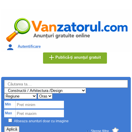
Autentificare
Publică-ţi anunţul gratuit
Min
Max
Afiseaza anunturi doar cu imagine
Aplică
Sterge filtre