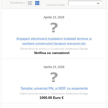
Vizualizeaza:
Ordonare după:
Aprilie 23, 2026
Angajam electricieni,instalatori instalatii termice si
sanitare,constructori,lacatusi mecanici,etc
Oferte locuri de munca >> Constructii / Arhitectura /Design
Verifica cu vanzatorul
Aprilie 23, 2026
Tamplar universal PAL si MDF cu experienta
Oferte locuri de munca >> Constructii / Arhitectura /Design
1000.00 Euro €