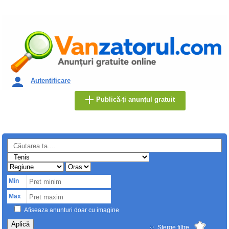
Autentificare
Publică-ţi anunţul gratuit
Min
Max
Afiseaza anunturi doar cu imagine
Aplică
Sterge filtre