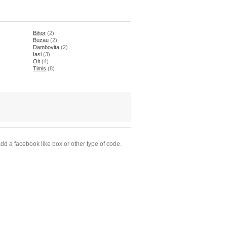
Bihor
(2)
Buzau
(2)
Dambovita
(2)
Iasi
(3)
Olt
(4)
Timis
(8)
dd a facebook like box or other type of code.