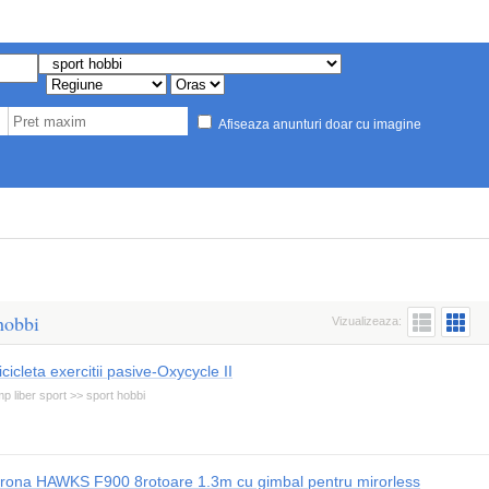
Afiseaza anunturi doar cu imagine
hobbi
Vizualizeaza:
icicleta exercitii pasive-Oxycycle II
mp liber sport >> sport hobbi
rona HAWKS F900 8rotoare 1.3m cu gimbal pentru mirorless