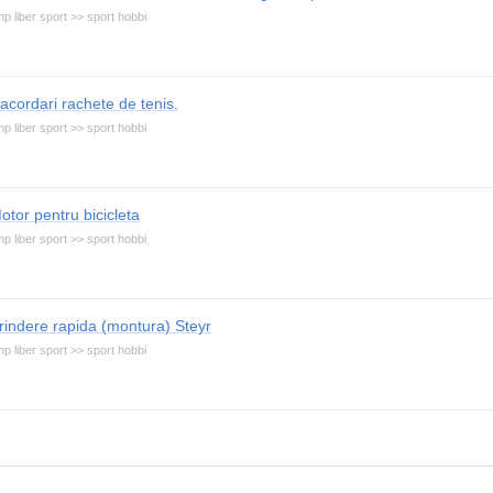
mp liber sport >> sport hobbi
acordari rachete de tenis.
mp liber sport >> sport hobbi
otor pentru bicicleta
mp liber sport >> sport hobbi
rindere rapida (montura) Steyr
mp liber sport >> sport hobbi