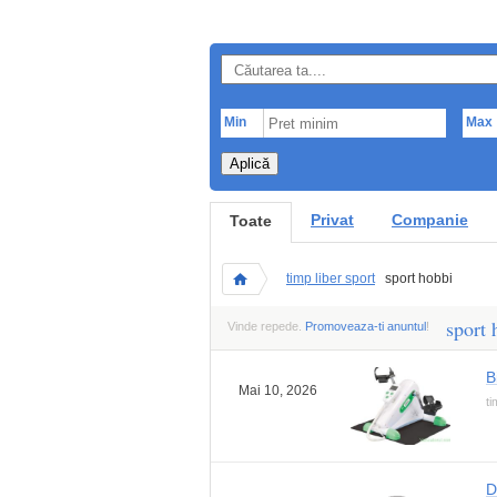
Min
Max
Aplică
Privat
Companie
Toate
timp liber sport
sport hobbi
sport 
Vinde repede.
Promoveaza-ti anuntul
!
B
Mai 10, 2026
ti
D