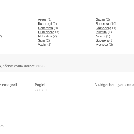
Arges
(2)
Bacau
(2)
Bucureşti
(2)
Bucuresti
(19)
Constanta
(4)
Dâmboviţa
(1)
Hunedoara
(3)
Ialomita
(1)
2)
Mehedinti
(2)
Neamt
(3)
)
Sibiu
(2)
Suceava
(1)
Vaslui
(1)
Vrancea
(2)
p
,
bărbat cauta darbat
,
2023
,
e categorii
Pagini
A widget here, you can a
Contact
com