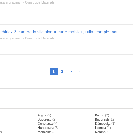
sa si gradina >> Constructii Materiale
nchiriez 2 camere in vila singur curte mobilat , utilat complet nou
sa si gradina >> Constructii Materiale
1
2
>
»
Arges
(2)
Bacau
(2)
Bucureşti
(2)
Bucuresti
(19)
Constanta
(4)
Dâmboviţa
(1)
Hunedoara
(3)
Ialomita
(1)
2)
Mehedinti
(2)
Neamt
(3)