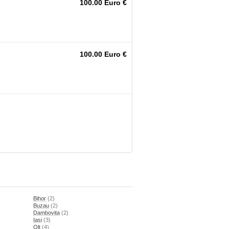
100.00 Euro €
100.00 Euro €
Bihor
(2)
Buzau
(2)
Dambovita
(2)
Iasi
(3)
Olt
(4)