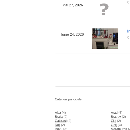
Ca
Mai 27, 2026
I
Iunie 24, 2026
Ca
Categorii principale
Alba
(4)
Arad
(6)
Braila
(2)
Brasov
(2)
Calarasi
(2)
Cluj
(2)
Dolj
(2)
Gorj
(3)
Ilfov
(18)
Maramures
(