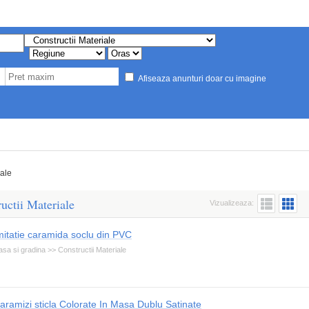
Afiseaza anunturi doar cu imagine
iale
uctii Materiale
Vizualizeaza:
mitatie caramida soclu din PVC
sa si gradina >> Constructii Materiale
aramizi sticla Colorate In Masa Dublu Satinate