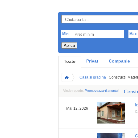
Min
Max
Aplică
Privat
Companie
Toate
Casa si gradina
Constructii Mater
Constr
Vinde repede.
Promoveaza-ti anuntul
!
I
Mai 12, 2026
Ca
C