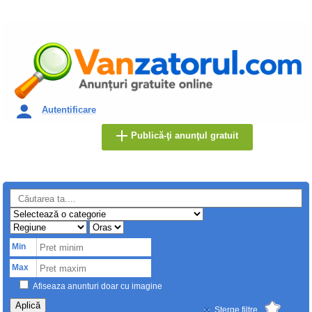
Autentificare
Publică-ţi anunţul gratuit
Min
Max
Afiseaza anunturi doar cu imagine
Aplică
Sterge filtre