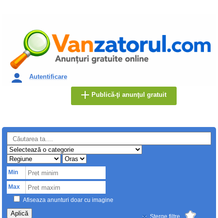
Autentificare
Publică-ţi anunţul gratuit
Min
Max
Afiseaza anunturi doar cu imagine
Aplică
Sterge filtre