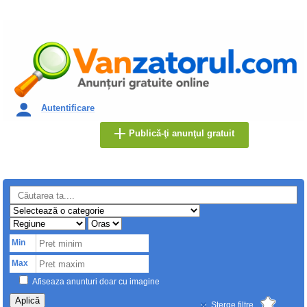
Autentificare
Publică-ţi anunţul gratuit
Min
Max
Afiseaza anunturi doar cu imagine
Aplică
Sterge filtre