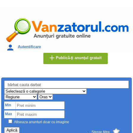
Autentificare
Publică-ţi anunţul gratuit
Min
Max
Afiseaza anunturi doar cu imagine
Aplică
Sterge filtre